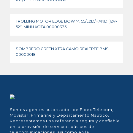
TROLLING MOTOR EDGE BOW M. 55/L&D/HAND (12V-
52″) MINN KOTA 00000335
SOMBRERO GREEN XTRA CAMO REALTREE BMS
00000018
Somos agentes autorizados de Fibex Telecom,
Movistar, Frimarine y Departamento Náutico.
Representamos una referencia segura y confiable
en la provisión de servicios básicos de
telecomunicaciones, así como en la