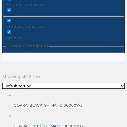
Search in content
product_variation
product
Filter by Categories
Showing all 16 results
GORRA (BLACK) SHIMANO 00000773
GORRA (GREEN) SHIMANO 00000769