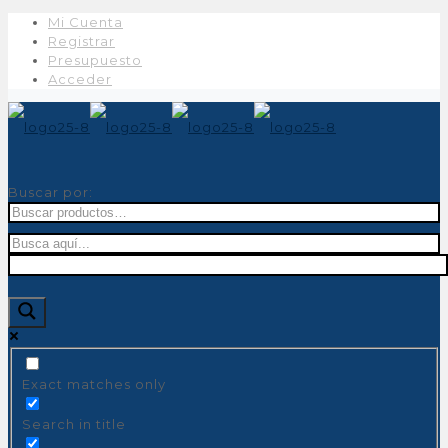
Mi Cuenta
Registrar
Presupuesto
Acceder
Buscar por:
Exact matches only
Search in title