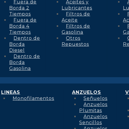
Fuera de
Aceites y
Borda 2
Lubricantes
Lu
Tiempos
Filtros de
Fuera de
Aceite
Ac
Borda 4
Filtros de
Tiempos
Gasolina
Ga
Dentro de
Otros
Borda
Repuestos
R
Diesel
Dentro de
Borda
Gasolina
LINEAS
ANZUELOS
V
Monofilamentos
Señuelos
Anzuelos
Plumitas
Anzuelos
Sencillos
Anzuelos