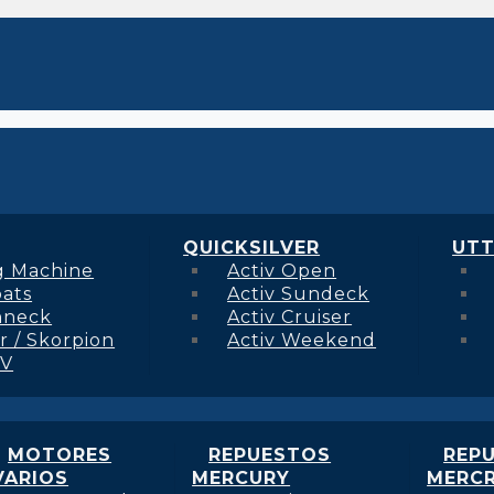
QUICKSILVER
UTT
g Machine
Activ Open
oats
Activ Sundeck
hneck
Activ Cruiser
r / Skorpion
Activ Weekend
 V
MOTORES
REPUESTOS
REP
VARIOS
MERCURY
MERCR