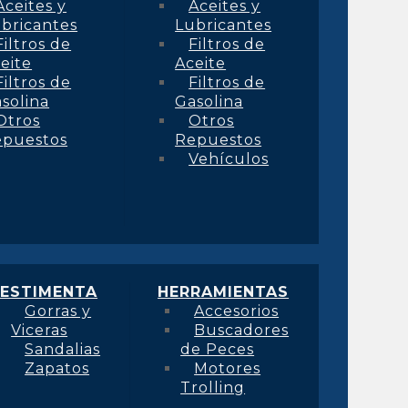
Aceites y
Aceites y
bricantes
Lubricantes
Filtros de
Filtros de
eite
Aceite
Filtros de
Filtros de
solina
Gasolina
Otros
Otros
epuestos
Repuestos
Vehículos
ESTIMENTA
HERRAMIENTAS
Gorras y
Accesorios
Viceras
Buscadores
Sandalias
de Peces
Zapatos
Motores
Trolling