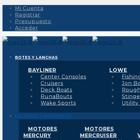
Mi Cuenta
Registrar
Presupuesto
Acceder
BOTES Y LANCHAS
BAYLINER
LOWE
Center Consoles
Fishin
Cruisers
Jon B
Deck Boats
Roug
RunaBouts
Stinge
Wake Sports
Utility
MOTORES Y REPUESTOS
MOTORES
MOTORES
MERCURY
MERCRUISER