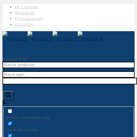
Mi Cuenta
Registrar
Presupuesto
Acceder
Buscar por:
Exact matches only
Search in title