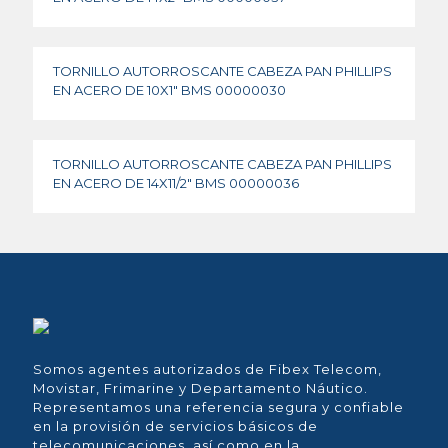
TORNILLO AUTORROSCANTE CABEZA PAN PHILLIPS
EN ACERO DE 10X1″ BMS 00000030
TORNILLO AUTORROSCANTE CABEZA PAN PHILLIPS
EN ACERO DE 14X11/2″ BMS 00000036
Somos agentes autorizados de Fibex Telecom,
Movistar, Frimarine y Departamento Náutico.
Representamos una referencia segura y confiable
en la provisión de servicios básicos de
telecomunicaciones, así como en la