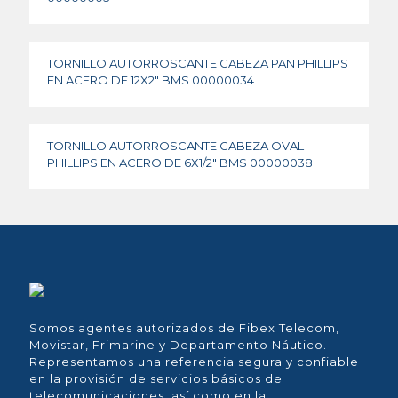
TORNILLO AUTORROSCANTE CABEZA PAN PHILLIPS
EN ACERO DE 12X2″ BMS 00000034
TORNILLO AUTORROSCANTE CABEZA OVAL
PHILLIPS EN ACERO DE 6X1/2″ BMS 00000038
Somos agentes autorizados de Fibex Telecom,
Movistar, Frimarine y Departamento Náutico.
Representamos una referencia segura y confiable
en la provisión de servicios básicos de
telecomunicaciones, así como en la