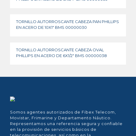
TORNILLO AUTORROSCANTE CABEZA PAN PHILLIPS
EN ACERO DE 10X1″ BMS 00000030
TORNILLO AUTORROSCANTE CABEZA OVAL
PHILLIPS EN ACERO DE 6X1/2″ BMS 00000038
Somos agentes autorizados de Fibex Telecom,
Movistar, Frimarine y Departamento Náutico.
Representamos una referencia segura y confiable
en la provisión de servicios básicos de
telecomunicaciones, así como en la