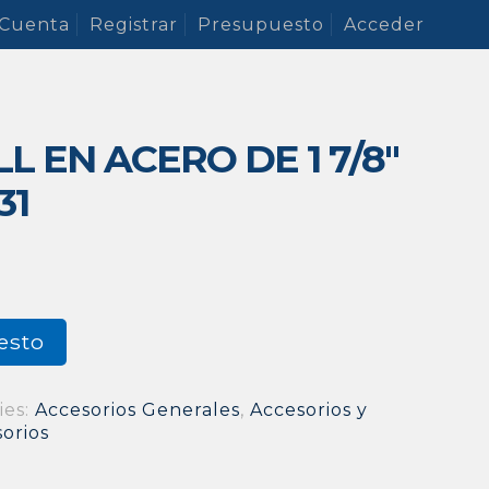
 Cuenta
Registrar
Presupuesto
Acceder
L EN ACERO DE 1 7/8″
31
esto
ies:
Accesorios Generales
,
Accesorios y
sorios