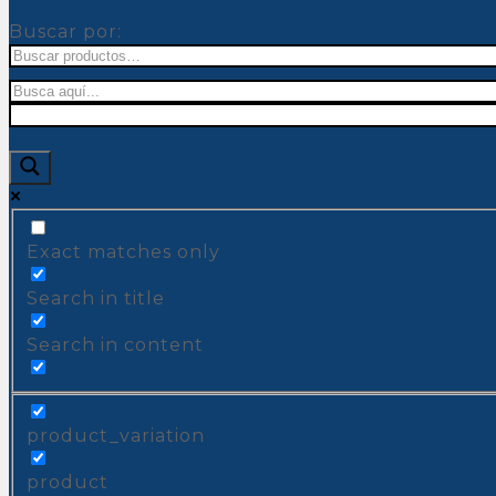
Buscar por:
Exact matches only
Search in title
Search in content
product_variation
product