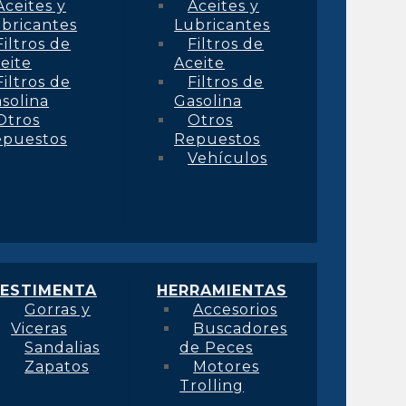
Aceites y
Aceites y
bricantes
Lubricantes
Filtros de
Filtros de
eite
Aceite
Filtros de
Filtros de
solina
Gasolina
Otros
Otros
epuestos
Repuestos
Vehículos
ESTIMENTA
HERRAMIENTAS
Gorras y
Accesorios
Viceras
Buscadores
Sandalias
de Peces
Zapatos
Motores
Trolling