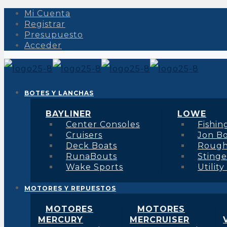
Mi Cuenta
Registrar
Presupuesto
Acceder
BOTES Y LANCHAS
BAYLINER
LOWE
Center Consoles
Fishin
Cruisers
Jon B
Deck Boats
Roug
RunaBouts
Stinge
Wake Sports
Utility
MOTORES Y REPUESTOS
MOTORES
MOTORES
MERCURY
MERCRUISER