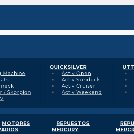
QUICKSILVER
UTT
g Machine
Activ Open
oats
Activ Sundeck
hneck
Activ Cruiser
r / Skorpion
Activ Weekend
 V
MOTORES
REPUESTOS
REP
VARIOS
MERCURY
MERCR