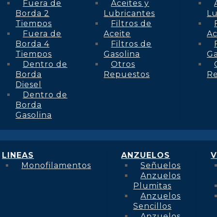
Fuera de
Aceites y
Borda 2
Lubricantes
Lu
Tiempos
Filtros de
Fuera de
Aceite
Ac
Borda 4
Filtros de
Tiempos
Gasolina
Ga
Dentro de
Otros
Borda
Repuestos
R
Diesel
Dentro de
Borda
Gasolina
LINEAS
ANZUELOS
V
Monofilamentos
Señuelos
Anzuelos
Plumitas
Anzuelos
Sencillos
Anzuelos