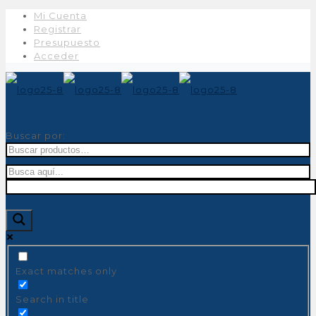
Mi Cuenta
Registrar
Presupuesto
Acceder
Buscar por:
Exact matches only
Search in title