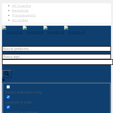
Mi Cuenta
Registrar
Presupuesto
Acceder
Buscar
por:
Exact matches only
Search in title
Search in content