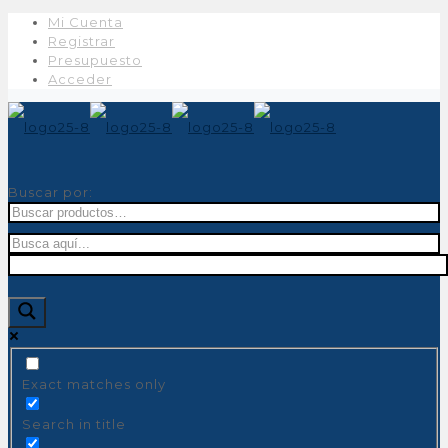
Mi Cuenta
Registrar
Presupuesto
Acceder
Buscar por:
Exact matches only
Search in title