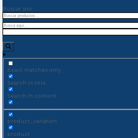
Buscar por:
Exact matches only
Search in title
Search in content
product_variation
product