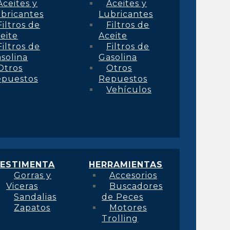
Aceites y
Aceites y
bricantes
Lubricantes
Filtros de
Filtros de
eite
Aceite
Filtros de
Filtros de
solina
Gasolina
Otros
Otros
epuestos
Repuestos
Vehículos
ESTIMENTA
HERRAMIENTAS
Gorras y
Accesorios
Viceras
Buscadores
Sandalias
de Peces
Zapatos
Motores
Trolling