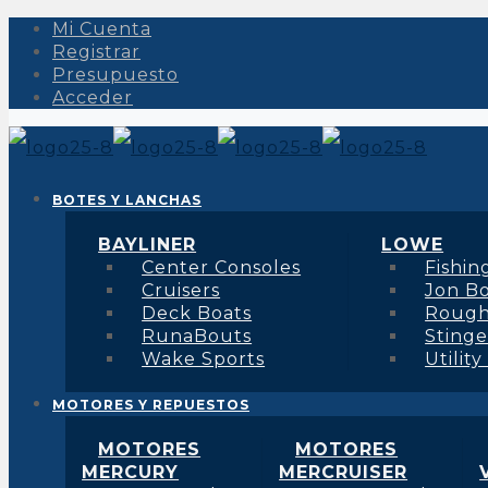
Mi Cuenta
Registrar
Presupuesto
Acceder
BOTES Y LANCHAS
BAYLINER
LOWE
Center Consoles
Fishin
Cruisers
Jon B
Deck Boats
Roug
RunaBouts
Stinge
Wake Sports
Utility
MOTORES Y REPUESTOS
MOTORES
MOTORES
MERCURY
MERCRUISER