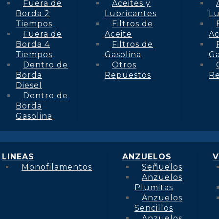
Fuera de
Aceites y
Borda 2
Lubricantes
Lu
Tiempos
Filtros de
Fuera de
Aceite
Ac
Borda 4
Filtros de
Tiempos
Gasolina
Ga
Dentro de
Otros
Borda
Repuestos
R
Diesel
Dentro de
Borda
Gasolina
LINEAS
ANZUELOS
V
Monofilamentos
Señuelos
Anzuelos
Plumitas
Anzuelos
Sencillos
Anzuelos