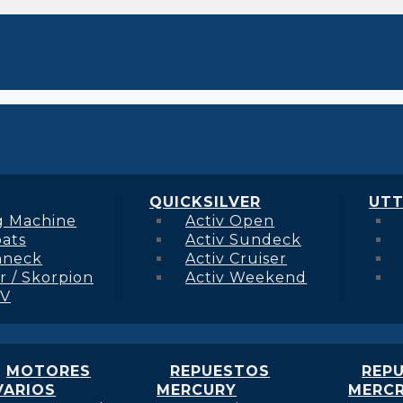
QUICKSILVER
UTT
g Machine
Activ Open
oats
Activ Sundeck
hneck
Activ Cruiser
r / Skorpion
Activ Weekend
 V
MOTORES
REPUESTOS
REP
VARIOS
MERCURY
MERCR