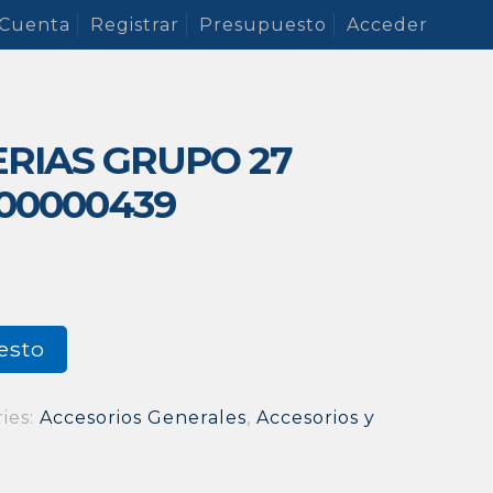
 Cuenta
Registrar
Presupuesto
Acceder
RIAS GRUPO 27
00000439
esto
ies:
Accesorios Generales
,
Accesorios y