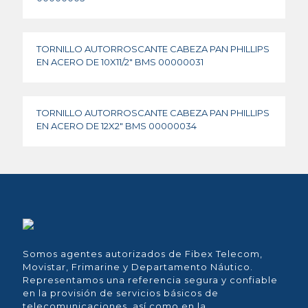
TORNILLO AUTORROSCANTE CABEZA PAN PHILLIPS
EN ACERO DE 10X11/2″ BMS 00000031
TORNILLO AUTORROSCANTE CABEZA PAN PHILLIPS
EN ACERO DE 12X2″ BMS 00000034
Somos agentes autorizados de Fibex Telecom,
Movistar, Frimarine y Departamento Náutico.
Representamos una referencia segura y confiable
en la provisión de servicios básicos de
telecomunicaciones, así como en la