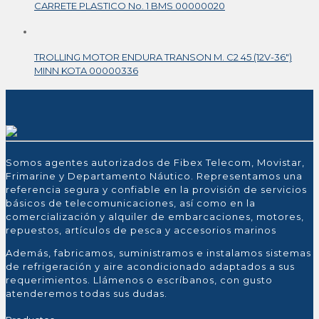
CARRETE PLASTICO No. 1 BMS 00000020
TROLLING MOTOR ENDURA TRANSON M. C2 45 (12V-36″)
MINN KOTA 00000336
Somos agentes autorizados de Fibex Telecom, Movistar,
Frimarine y Departamento Náutico. Representamos una
referencia segura y confiable en la provisión de servicios
básicos de telecomunicaciones, así como en la
comercialización y alquiler de embarcaciones, motores,
repuestos, artículos de pesca y accesorios marinos
Además, fabricamos, suministramos e instalamos sistemas
de refrigeración y aire acondicionado adaptados a sus
requerimientos. Llámenos o escríbanos, con gusto
atenderemos todas sus dudas.