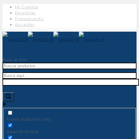
Mi Cuenta
Registrar
Presupuesto
Acceder
Buscar por:
Exact matches only
Search in title