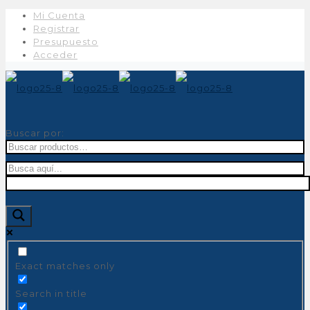
Mi Cuenta
Registrar
Presupuesto
Acceder
Buscar por:
Exact matches only
Search in title