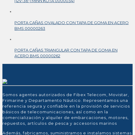
(12V-36″) MINN KOTA 00000341
PORTA CAÑAS OVALADO CON TAPA DE GOMA EN ACERO
BMS 00000263
PORTA CAÑAS TRIANGULAR CON TAPA DE GOMA EN
ACERO BMS 00000262
Somos agentes autorizados de Fibex Telecom, Movistar,
Frimarine y Departamento Náutico. Representamos una
referencia segura y confiable en la provisión de servicios
básicos de telecomunicaciones, así como en la
comercialización y alquiler de embarcaciones, motores,
repuestos, artículos de pesca y accesorios marinos
Además, fabricamos, suministramos e instalamos sistemas