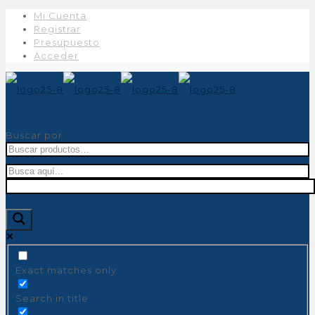
Mi Cuenta
Registrar
Presupuesto
Acceder
Buscar por:
Exact matches only
Search in title