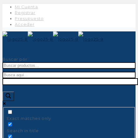
Mi Cuenta
Registrar
Presupuesto
Acceder
Buscar por:
Exact matches only
Search in title