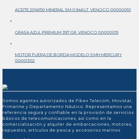
ACEITE 20W/50 MINERAL SM 0.946 LT. VENOCO 00000010
GRASA AZUL PREMIUM 397 GR. VENOCO 00000015
MOTOR FUERA DE BORDA MODELO 5 MH MERCURY
00001302
Somos agentes autorizados de Fibex Telecom, Movistar,
Frimarine y Departamento Náutico. Representamos una
referencia segura y confiable en la provisión de servicios
básicos de telecomunicaciones, así como en la
comercialización y alquiler de embarcaciones, motores,
repuestos, artículos de pesca y accesorios marinos