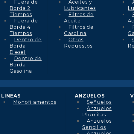
Fuera de
Aceites y
Borda 2
Lubricantes
Lu
Tiempos
Filtros de
Fuera de
Aceite
Ac
Borda 4
Filtros de
Tiempos
Gasolina
Ga
Dentro de
Otros
Borda
Repuestos
R
Diesel
Dentro de
Borda
Gasolina
LINEAS
ANZUELOS
V
Monofilamentos
Señuelos
Anzuelos
Plumitas
Anzuelos
Sencillos
Anzuelos