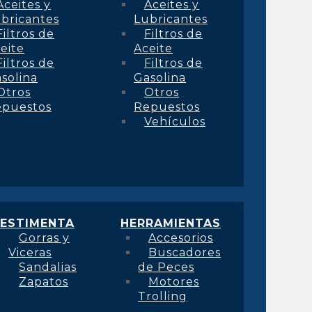
Aceites y
Aceites y
bricantes
Lubricantes
Filtros de
Filtros de
eite
Aceite
Filtros de
Filtros de
solina
Gasolina
Otros
Otros
epuestos
Repuestos
Vehículos
ESTIMENTA
HERRAMIENTAS
Gorras y
Accesorios
Viceras
Buscadores
Sandalias
de Peces
Zapatos
Motores
Trolling