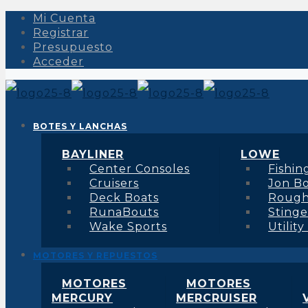
Mi Cuenta
Registrar
Presupuesto
Acceder
BOTES Y LANCHAS
BAYLINER
LOWE
Center Consoles
Fishin
Cruisers
Jon B
Deck Boats
Roug
RunaBouts
Stinge
Wake Sports
Utility
MOTORES Y REPUESTOS
MOTORES
MOTORES
MERCURY
MERCRUISER