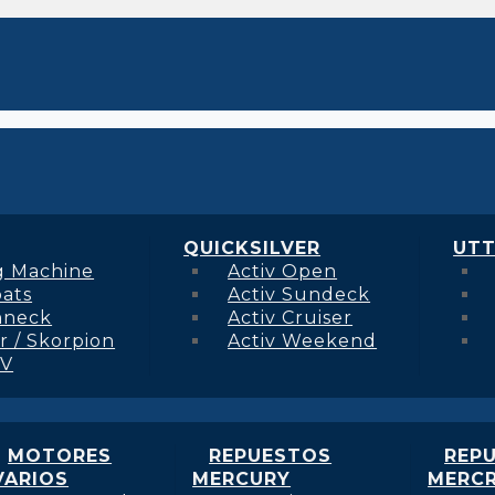
QUICKSILVER
UTT
g Machine
Activ Open
oats
Activ Sundeck
hneck
Activ Cruiser
r / Skorpion
Activ Weekend
 V
MOTORES
REPUESTOS
REP
VARIOS
MERCURY
MERCR