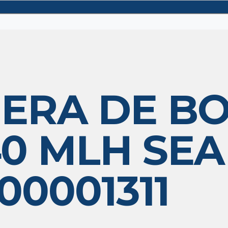
ERA DE B
0 MLH SEA
0001311