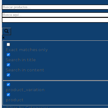
Buscar
por:
Exact matches only
Search in title
Search in content
product_variation
product
Filter by Categories