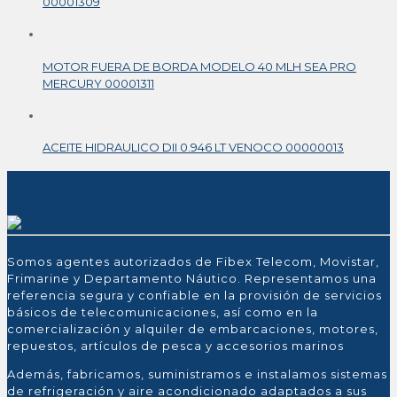
00001309
MOTOR FUERA DE BORDA MODELO 40 MLH SEA PRO
MERCURY 00001311
ACEITE HIDRAULICO DII 0.946 LT VENOCO 00000013
Somos agentes autorizados de Fibex Telecom, Movistar,
Frimarine y Departamento Náutico. Representamos una
referencia segura y confiable en la provisión de servicios
básicos de telecomunicaciones, así como en la
comercialización y alquiler de embarcaciones, motores,
repuestos, artículos de pesca y accesorios marinos
Además, fabricamos, suministramos e instalamos sistemas
de refrigeración y aire acondicionado adaptados a sus