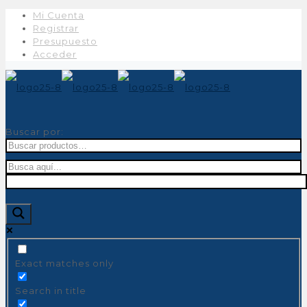
Mi Cuenta
Registrar
Presupuesto
Acceder
Buscar por:
Exact matches only
Search in title