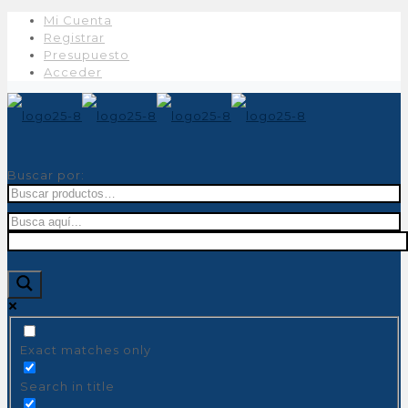
Mi Cuenta
Registrar
Presupuesto
Acceder
Buscar por:
Exact matches only
Search in title