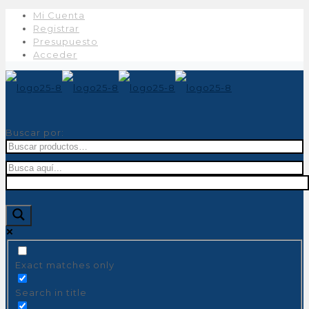
Mi Cuenta
Registrar
Presupuesto
Acceder
Buscar por:
Exact matches only
Search in title