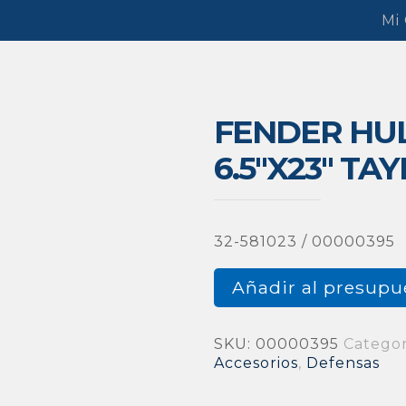
Mi
FENDER HU
6.5″X23″ TA
32-581023 / 00000395
Añadir al presupu
SKU:
00000395
Categor
Accesorios
,
Defensas