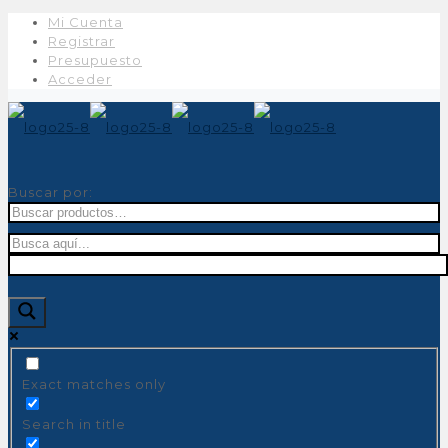
Mi Cuenta
Registrar
Presupuesto
Acceder
Buscar por:
Exact matches only
Search in title