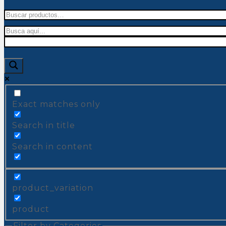
Buscar
por:
Exact matches only
Search in title
Search in content
product_variation
product
Filter by Categories