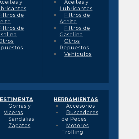
Aceites y
Aceites y
bricantes
Lubricantes
Filtros de
Filtros de
eite
Aceite
Filtros de
Filtros de
solina
Gasolina
Otros
Otros
epuestos
Repuestos
Vehículos
ESTIMENTA
HERRAMIENTAS
Gorras y
Accesorios
Viceras
Buscadores
Sandalias
de Peces
Zapatos
Motores
Trolling