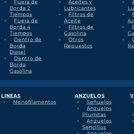
Fuera de
Aceites y
Borda 2
Lubricantes
Lu
Tiempos
Filtros de
Fuera de
Aceite
Ac
Borda 4
Filtros de
Tiempos
Gasolina
Ga
Dentro de
Otros
Borda
Repuestos
R
Diesel
Dentro de
Borda
Gasolina
LINEAS
ANZUELOS
V
Monofilamentos
Señuelos
Anzuelos
Plumitas
Anzuelos
Sencillos
Anzuelos