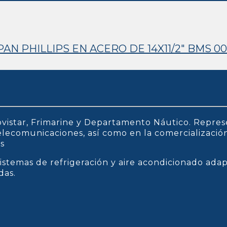
N PHILLIPS EN ACERO DE 14X11/2″ BMS 0
vistar, Frimarine y Departamento Náutico. Repres
 telecomunicaciones, así como en la comercializaci
os
istemas de refrigeración y aire acondicionado ada
das.