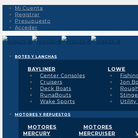
Mi Cuenta
Registrar
Presupuesto
Acceder
BOTES Y LANCHAS
BAYLINER
LOWE
Center Consoles
Fishin
Cruisers
Jon B
Deck Boats
Roug
RunaBouts
Stinge
Wake Sports
Utility
MOTORES Y REPUESTOS
MOTORES
MOTORES
MERCURY
MERCRUISER