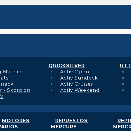
QUICKSILVER
UTT
g Machine
Activ Open
oats
Activ Sundeck
hneck
Activ Cruiser
r / Skorpion
Activ Weekend
 V
MOTORES
REPUESTOS
REP
VARIOS
MERCURY
MERCR