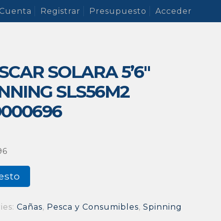
 Cuenta
Registrar
Presupuesto
Acceder
SCAR SOLARA 5’6″
NNING SLS56M2
000696
96
esto
ies:
Cañas
,
Pesca y Consumibles
,
Spinning