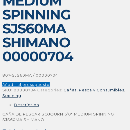
MEDIUM
SPINNING
SJS60MA
SHIMANO
00000704
807-SJS60MA / 00000704
Añadir al presupuesto
SKU:
00000704
Categories:
Cañas
,
Pesca y Consumibles
,
Spinning
Description
CAÑA DE PESCAR SOJOURN 6’0″ MEDIUM SPINNING
SJS60MA SHIMANO