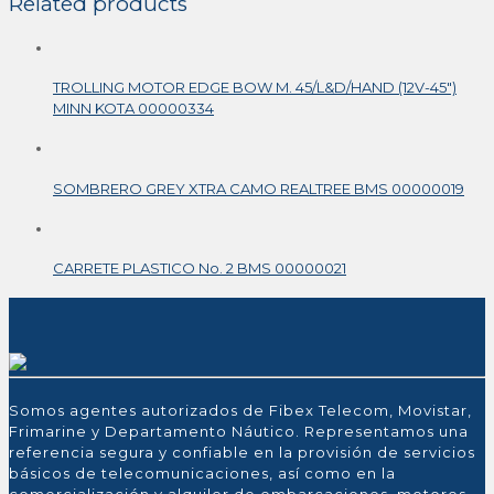
Related products
TROLLING MOTOR EDGE BOW M. 45/L&D/HAND (12V-45″)
MINN KOTA 00000334
SOMBRERO GREY XTRA CAMO REALTREE BMS 00000019
CARRETE PLASTICO No. 2 BMS 00000021
Somos agentes autorizados de Fibex Telecom, Movistar,
Frimarine y Departamento Náutico. Representamos una
referencia segura y confiable en la provisión de servicios
básicos de telecomunicaciones, así como en la