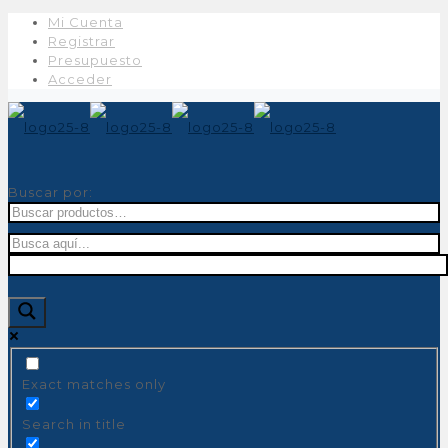
Mi Cuenta
Registrar
Presupuesto
Acceder
Buscar por:
Exact matches only
Search in title