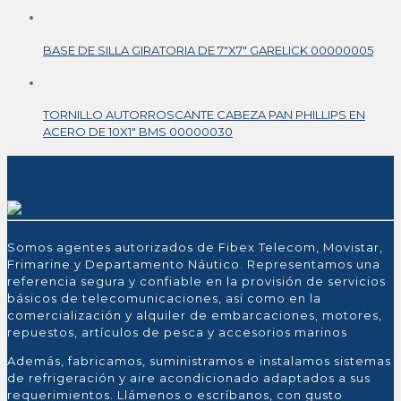
BASE DE SILLA GIRATORIA DE 7″X7″ GARELICK 00000005
TORNILLO AUTORROSCANTE CABEZA PAN PHILLIPS EN
ACERO DE 10X1″ BMS 00000030
Somos agentes autorizados de Fibex Telecom, Movistar,
Frimarine y Departamento Náutico. Representamos una
referencia segura y confiable en la provisión de servicios
básicos de telecomunicaciones, así como en la
comercialización y alquiler de embarcaciones, motores,
repuestos, artículos de pesca y accesorios marinos
Además, fabricamos, suministramos e instalamos sistemas
de refrigeración y aire acondicionado adaptados a sus
requerimientos. Llámenos o escríbanos, con gusto