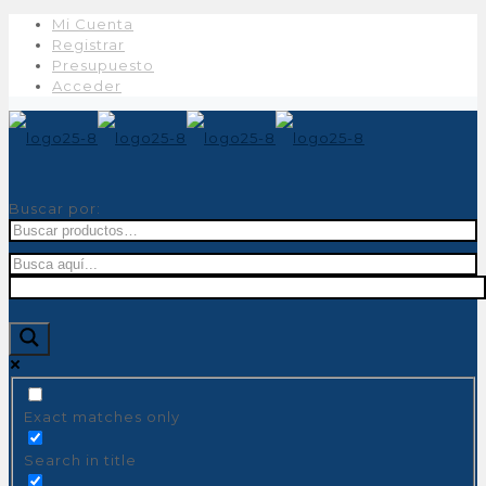
Mi Cuenta
Registrar
Presupuesto
Acceder
Buscar por:
Exact matches only
Search in title