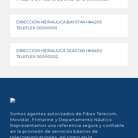
DIRECCION HIDRAULICA BAYSTAR HK4200
TELEFLEX 00000001
DIRECCION HIDRAULICA SEASTAR HK6400
TELEFLEX 00000002
Somos agentes autorizados de Fibex Telecom,
Movistar, Frimarine y Departamento Náutico.
Representamos una referencia segura y confiable
en la provisión de servicios básicos de
telecomunicaciones, así como en la