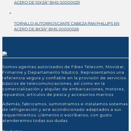
ACERO DE 10X3/4″ BMS 00000029
TORNILLO AUTORROSCANTE CABEZA PAN PHILLIPS EN
ACERO DE 8X3/4″ BMS 00000026
Somos agentes autorizados de Fibex Telecom, Movistar,
Frimarine y Departamento Náutico. Representamos una
referencia segura y confiable en la provisión de servicios
básicos de telecomunicaciones, así como en la
comercialización y alquiler de embarcaciones, motores,
repuestos, artículos de pesca y accesorios marinos
Además, fabricamos, suministramos e instalamos sistemas
de refrigeración y aire acondicionado adaptados a sus
requerimientos. Llámenos o escríbanos, con gusto
atenderemos todas sus dudas.