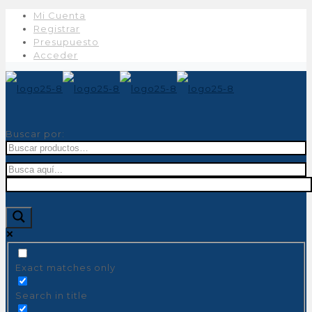
Mi Cuenta
Registrar
Presupuesto
Acceder
Buscar por:
Exact matches only
Search in title