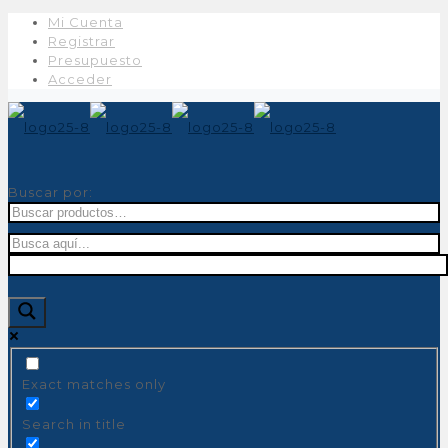
Mi Cuenta
Registrar
Presupuesto
Acceder
Buscar por:
Exact matches only
Search in title