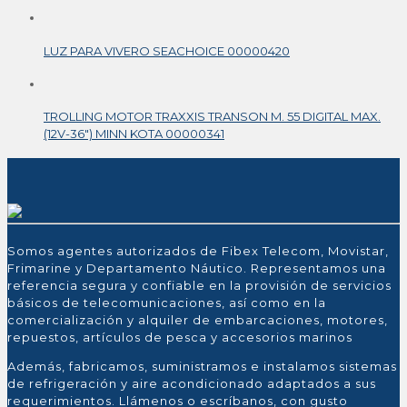
LUZ PARA VIVERO SEACHOICE 00000420
TROLLING MOTOR TRAXXIS TRANSON M. 55 DIGITAL MAX.
(12V-36″) MINN KOTA 00000341
Somos agentes autorizados de Fibex Telecom, Movistar,
Frimarine y Departamento Náutico. Representamos una
referencia segura y confiable en la provisión de servicios
básicos de telecomunicaciones, así como en la
comercialización y alquiler de embarcaciones, motores,
repuestos, artículos de pesca y accesorios marinos
Además, fabricamos, suministramos e instalamos sistemas
de refrigeración y aire acondicionado adaptados a sus
requerimientos. Llámenos o escríbanos, con gusto