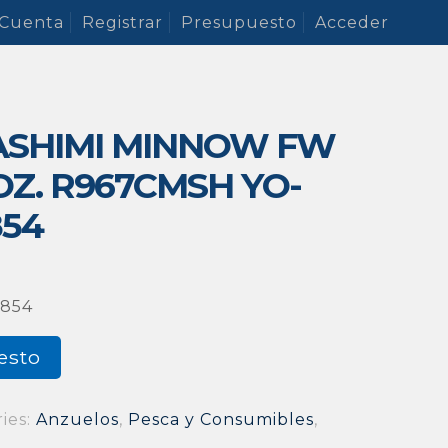
 Cuenta
Registrar
Presupuesto
Acceder
ASHIMI MINNOW FW
/8 OZ. R967CMSH YO-
854
0854
esto
ies:
Anzuelos
,
Pesca y Consumibles
,