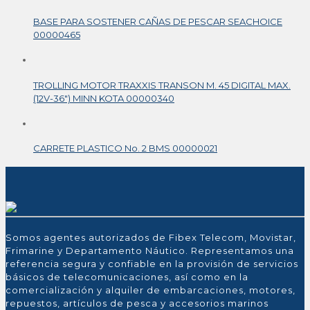
BASE PARA SOSTENER CAÑAS DE PESCAR SEACHOICE
00000465
TROLLING MOTOR TRAXXIS TRANSON M. 45 DIGITAL MAX.
(12V-36″) MINN KOTA 00000340
CARRETE PLASTICO No. 2 BMS 00000021
Somos agentes autorizados de Fibex Telecom, Movistar,
Frimarine y Departamento Náutico. Representamos una
referencia segura y confiable en la provisión de servicios
básicos de telecomunicaciones, así como en la
comercialización y alquiler de embarcaciones, motores,
repuestos, artículos de pesca y accesorios marinos