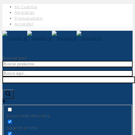
Mi Cuenta
Registrar
Presupuesto
Acceder
Buscar por:
Exact matches only
Search in title