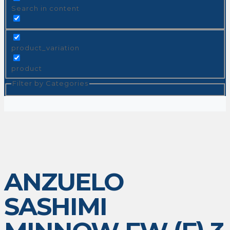
Search in content
product_variation
product
Filter by Categories
ANZUELO
SASHIMI