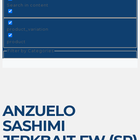
Search in content
product_variation
product
Filter by Categories
ANZUELO
SASHIMI