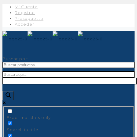
Mi Cuenta
Registrar
Presupuesto
Acceder
Buscar por:
Exact matches only
Search in title