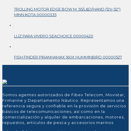
TROLLING MOTOR EDGE BOW M. 55/L&D/HAND (12V-52″)
MINN KOTA 00000335
LUZ PARA VIVERO SEACHOICE 00000420
FISH FINDER PIRANHAMAX 160X HUMMINBIRD 00000527
Somos agentes autorizados de Fibex Telecom, Movistar,
Frimarine y Departamento Náutico. Representamos una
referencia segura y confiable en la provisión de servicios
básicos de telecomunicaciones, así como en la
comercialización y alquiler de embarcaciones, motores,
repuestos, artículos de pesca y accesorios marinos