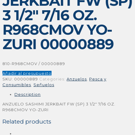
JERKBAIT FW (SP)
3 1/2″ 7/16 OZ.
R968CMOV YO-
ZURI 00000889
810-R968CMOV / 00000889
Añadir al presupuesto
SKU:
00000889
Categories:
Anzuelos
,
Pesca y
Consumibles
,
Señuelos
Description
ANZUELO SASHIMI JERKBAIT FW (SP) 3 1/2″ 7/16 OZ.
R968CMOV YO-ZURI
Related products