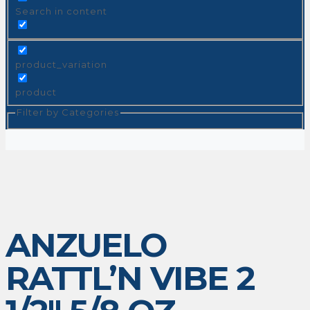
Search in content
product_variation
product
Filter by Categories
ANZUELO
RATTL’N VIBE 2