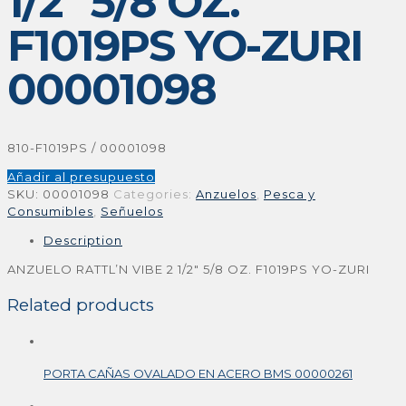
1/2″ 5/8 OZ.
F1019PS YO-ZURI
00001098
810-F1019PS / 00001098
Añadir al presupuesto
SKU:
00001098
Categories:
Anzuelos
,
Pesca y
Consumibles
,
Señuelos
Description
ANZUELO RATTL’N VIBE 2 1/2″ 5/8 OZ. F1019PS YO-ZURI
Related products
PORTA CAÑAS OVALADO EN ACERO BMS 00000261