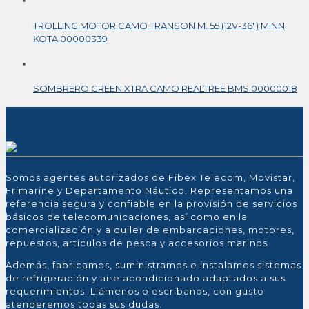
TROLLING MOTOR CAMO TRANSON M. 55 (12V-36″) MINN
KOTA 00000339
SOMBRERO GREEN XTRA CAMO REALTREE BMS 00000018
Somos agentes autorizados de Fibex Telecom, Movistar,
Frimarine y Departamento Náutico. Representamos una
referencia segura y confiable en la provisión de servicios
básicos de telecomunicaciones, así como en la
comercialización y alquiler de embarcaciones, motores,
repuestos, artículos de pesca y accesorios marinos
Además, fabricamos, suministramos e instalamos sistemas
de refrigeración y aire acondicionado adaptados a sus
requerimientos. Llámenos o escríbanos, con gusto
atenderemos todas sus dudas.