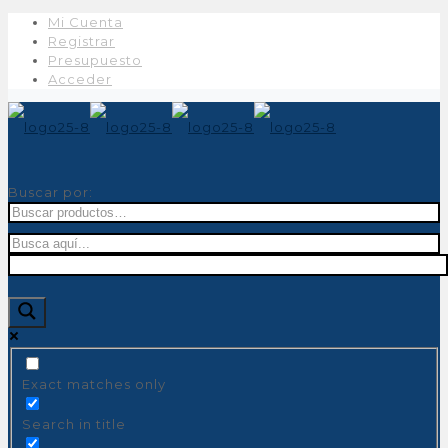
Mi Cuenta
Registrar
Presupuesto
Acceder
Buscar por:
Exact matches only
Search in title