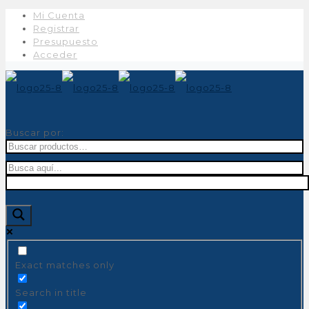
Mi Cuenta
Registrar
Presupuesto
Acceder
Buscar por:
Exact matches only
Search in title