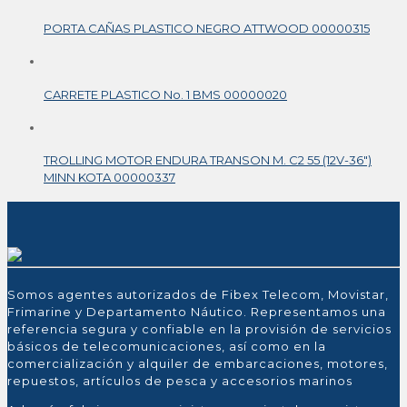
PORTA CAÑAS PLASTICO NEGRO ATTWOOD 00000315
CARRETE PLASTICO No. 1 BMS 00000020
TROLLING MOTOR ENDURA TRANSON M. C2 55 (12V-36″)
MINN KOTA 00000337
Somos agentes autorizados de Fibex Telecom, Movistar,
Frimarine y Departamento Náutico. Representamos una
referencia segura y confiable en la provisión de servicios
básicos de telecomunicaciones, así como en la
comercialización y alquiler de embarcaciones, motores,
repuestos, artículos de pesca y accesorios marinos