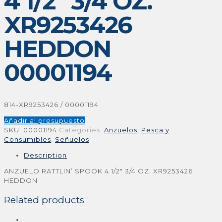
4 1/2″ 3/4 OZ.
XR9253426
HEDDON
00001194
814-XR9253426 / 00001194
Añadir al presupuesto
SKU:
00001194
Categories:
Anzuelos
,
Pesca y
Consumibles
,
Señuelos
Description
ANZUELO RATTLIN’ SPOOK 4 1/2″ 3/4 OZ. XR9253426
HEDDON
Related products