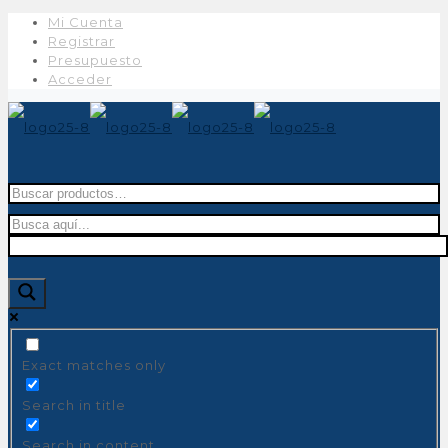
Mi Cuenta
Registrar
Presupuesto
Acceder
Buscar
por:
Exact matches only
Search in title
Search in content