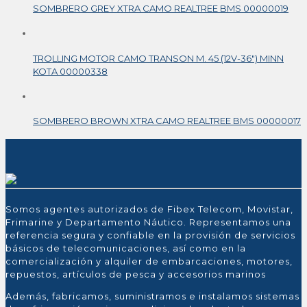
SOMBRERO GREY XTRA CAMO REALTREE BMS 00000019
TROLLING MOTOR CAMO TRANSON M. 45 (12V-36″) MINN
KOTA 00000338
SOMBRERO BROWN XTRA CAMO REALTREE BMS 00000017
Somos agentes autorizados de Fibex Telecom, Movistar,
Frimarine y Departamento Náutico. Representamos una
referencia segura y confiable en la provisión de servicios
básicos de telecomunicaciones, así como en la
comercialización y alquiler de embarcaciones, motores,
repuestos, artículos de pesca y accesorios marinos
Además, fabricamos, suministramos e instalamos sistemas