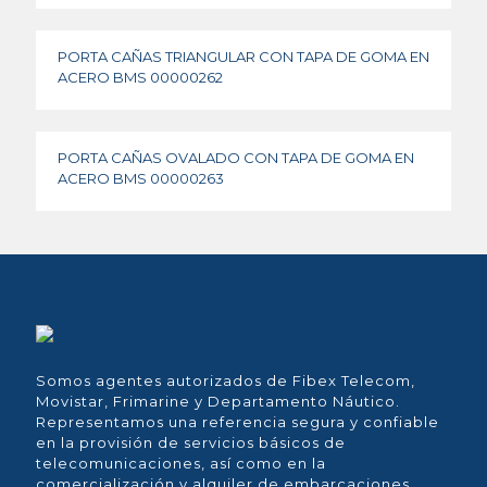
PORTA CAÑAS TRIANGULAR CON TAPA DE GOMA EN
ACERO BMS 00000262
PORTA CAÑAS OVALADO CON TAPA DE GOMA EN
ACERO BMS 00000263
Somos agentes autorizados de Fibex Telecom,
Movistar, Frimarine y Departamento Náutico.
Representamos una referencia segura y confiable
en la provisión de servicios básicos de
telecomunicaciones, así como en la
comercialización y alquiler de embarcaciones,