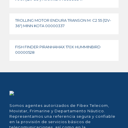
TROLLING MOTOR ENDURA TRANSON M. C2 55 (12V-
36″) MINN KOTA 00000337
FISH FINDER PIRANHAMAX 170X HUMMINBIRD
00000528
Somos agentes autorizados de Fibex Telecom,
Movistar, Frimarine y Departamento Náutico.
Representamos una referencia segura y confiable
en la provisión de servicios básicos de
telecomunicaciones, así como en la