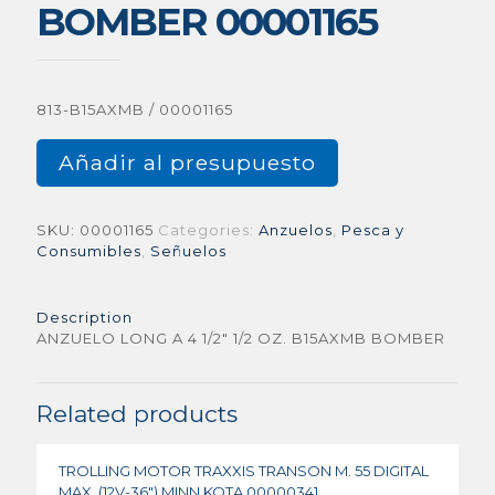
BOMBER 00001165
813-B15AXMB / 00001165
Añadir al presupuesto
SKU:
00001165
Categories:
Anzuelos
,
Pesca y
Consumibles
,
Señuelos
Description
ANZUELO LONG A 4 1/2″ 1/2 OZ. B15AXMB BOMBER
Related products
TROLLING MOTOR TRAXXIS TRANSON M. 55 DIGITAL
MAX. (12V-36″) MINN KOTA 00000341