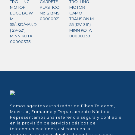
TROLLING
CARRETE
TROLLING
MOTOR
PLASTICO
MOTOR
EDGE BOW
No. 2 BMS
CAMO
M.
00000021
TRANSON M.
55/L&D/HAND
55 (12V-36″)
(12V-52″)
MINN KOTA
MINN KOTA
00000339
00000335
Somos agentes autorizados de Fibex Telecom,
Movistar, Frimarine y Departamento Náutico.
Representamos una referencia segura y confiable
en la provisión de servicios básicos de
telecomunicaciones, así como en la
comercialización y alquiler de embarcaciones,