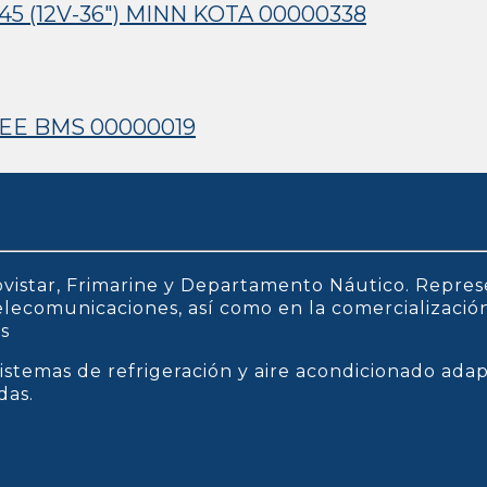
 (12V-36″) MINN KOTA 00000338
E BMS 00000019
vistar, Frimarine y Departamento Náutico. Repres
 telecomunicaciones, así como en la comercializaci
os
istemas de refrigeración y aire acondicionado ada
das.