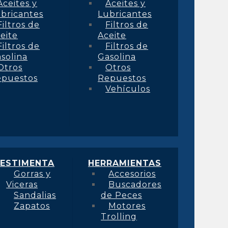
Aceites y
Aceites y
bricantes
Lubricantes
Filtros de
Filtros de
eite
Aceite
Filtros de
Filtros de
solina
Gasolina
Otros
Otros
epuestos
Repuestos
Vehículos
ESTIMENTA
HERRAMIENTAS
Gorras y
Accesorios
Viceras
Buscadores
Sandalias
de Peces
Zapatos
Motores
Trolling