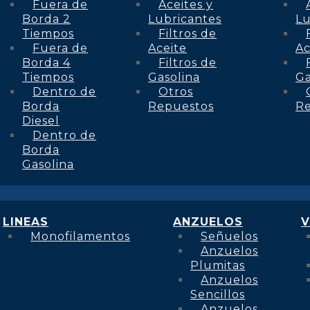
Fuera de
Aceites y
Borda 2
Lubricantes
Lu
Tiempos
Filtros de
Fuera de
Aceite
Ac
Borda 4
Filtros de
Tiempos
Gasolina
Ga
Dentro de
Otros
Borda
Repuestos
R
Diesel
Dentro de
Borda
Gasolina
LINEAS
ANZUELOS
V
Monofilamentos
Señuelos
Anzuelos
Plumitas
Anzuelos
Sencillos
Anzuelos