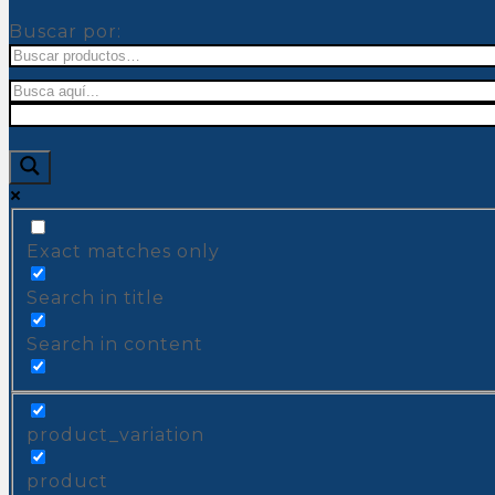
Buscar por:
Exact matches only
Search in title
Search in content
product_variation
product