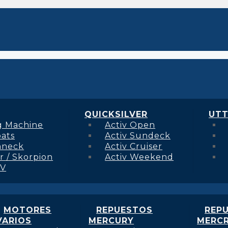
QUICKSILVER
UTT
g Machine
Activ Open
oats
Activ Sundeck
hneck
Activ Cruiser
r / Skorpion
Activ Weekend
 V
MOTORES
REPUESTOS
REP
VARIOS
MERCURY
MERCR