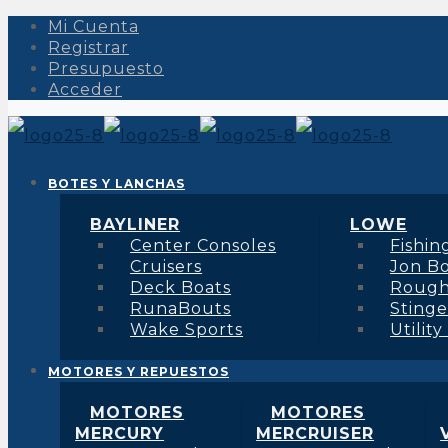
Mi Cuenta
Registrar
Presupuesto
Acceder
BOTES Y LANCHAS
BAYLINER
LOWE
Center Consoles
Fishin
Cruisers
Jon B
Deck Boats
Roug
RunaBouts
Stinge
Wake Sports
Utility
MOTORES Y REPUESTOS
MOTORES
MOTORES
MERCURY
MERCRUISER