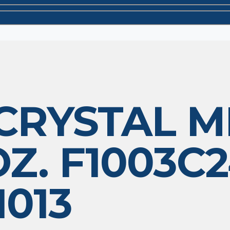
CRYSTAL 
 OZ. F1003C
1013