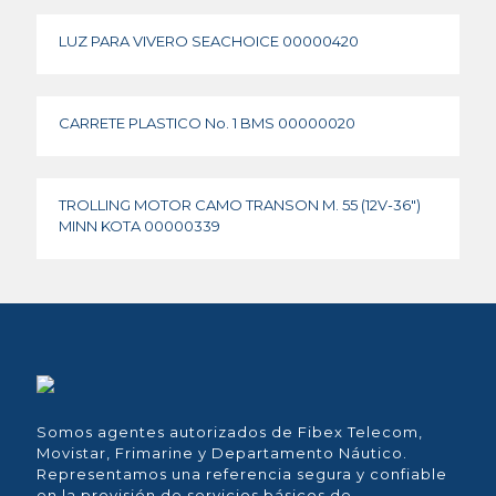
LUZ PARA VIVERO SEACHOICE 00000420
CARRETE PLASTICO No. 1 BMS 00000020
TROLLING MOTOR CAMO TRANSON M. 55 (12V-36″)
MINN KOTA 00000339
Somos agentes autorizados de Fibex Telecom,
Movistar, Frimarine y Departamento Náutico.
Representamos una referencia segura y confiable
en la provisión de servicios básicos de