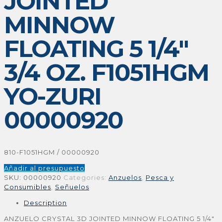
JOINTED
MINNOW
FLOATING 5 1/4″
3/4 OZ. F1051HGM
YO-ZURI
00000920
810-F1051HGM / 00000920
Añadir al presupuesto
SKU:
00000920
Categories:
Anzuelos
,
Pesca y
Consumibles
,
Señuelos
Description
ANZUELO CRYSTAL 3D JOINTED MINNOW FLOATING 5 1/4″