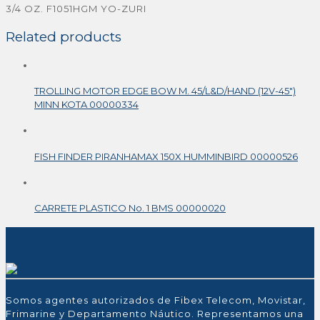
3/4 OZ. F1051HGM YO-ZURI
Related products
TROLLING MOTOR EDGE BOW M. 45/L&D/HAND (12V-45″)
MINN KOTA 00000334
FISH FINDER PIRANHAMAX 150X HUMMINBIRD 00000526
CARRETE PLASTICO No. 1 BMS 00000020
Somos agentes autorizados de Fibex Telecom, Movistar,
Frimarine y Departamento Náutico. Representamos una