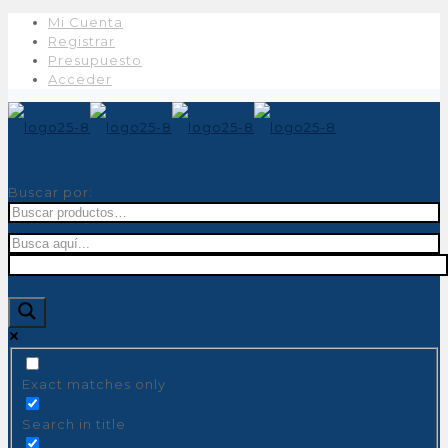
Mi Cuenta
Registrar
Presupuesto
Acceder
Buscar por:
Exact matches only
Search in title