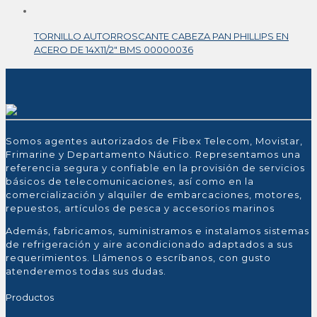
TORNILLO AUTORROSCANTE CABEZA PAN PHILLIPS EN
ACERO DE 14X11/2″ BMS 00000036
Somos agentes autorizados de Fibex Telecom, Movistar,
Frimarine y Departamento Náutico. Representamos una
referencia segura y confiable en la provisión de servicios
básicos de telecomunicaciones, así como en la
comercialización y alquiler de embarcaciones, motores,
repuestos, artículos de pesca y accesorios marinos
Además, fabricamos, suministramos e instalamos sistemas
de refrigeración y aire acondicionado adaptados a sus
requerimientos. Llámenos o escríbanos, con gusto
atenderemos todas sus dudas.
Productos