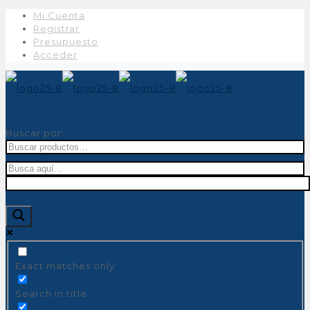
Mi Cuenta
Registrar
Presupuesto
Acceder
Buscar por:
Exact matches only
Search in title