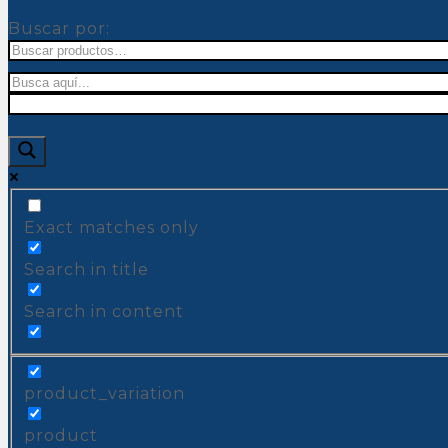
Buscar por:
Exact matches only
Search in title
Search in content
product_variation
product