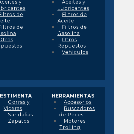
Aceites y
Aceites y
bricantes
Lubricantes
Filtros de
Filtros de
eite
Aceite
Filtros de
Filtros de
solina
Gasolina
Otros
Otros
epuestos
Repuestos
Vehículos
ESTIMENTA
HERRAMIENTAS
Gorras y
Accesorios
Viceras
Buscadores
Sandalias
de Peces
Zapatos
Motores
Trolling