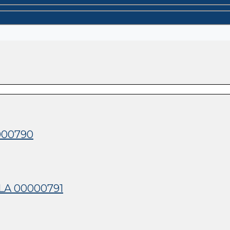
000790
LA 00000791