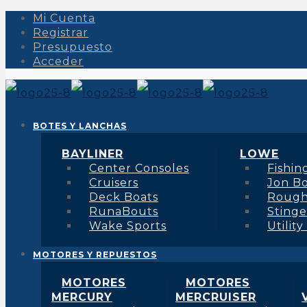
Mi Cuenta
Registrar
Presupuesto
Acceder
BOTES Y LANCHAS
BAYLINER
LOWE
Center Consoles
Fishin
Cruisers
Jon B
Deck Boats
Roug
RunaBouts
Stinge
Wake Sports
Utility
MOTORES Y REPUESTOS
MOTORES
MOTORES
MERCURY
MERCRUISER