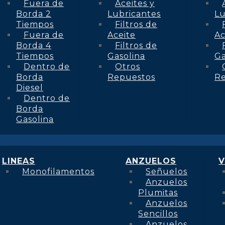
Fuera de
Aceites y
Borda 2
Lubricantes
Lu
Tiempos
Filtros de
Fuera de
Aceite
Ac
Borda 4
Filtros de
Tiempos
Gasolina
Ga
Dentro de
Otros
Borda
Repuestos
R
Diesel
Dentro de
Borda
Gasolina
LINEAS
ANZUELOS
V
Monofilamentos
Señuelos
Anzuelos
Plumitas
Anzuelos
Sencillos
Anzuelos