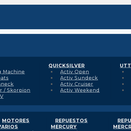
QUICKSILVER
UTT
g Machine
Activ Open
oats
Activ Sundeck
hneck
Activ Cruiser
r / Skorpion
Activ Weekend
 V
MOTORES
REPUESTOS
REP
VARIOS
MERCURY
MERCR