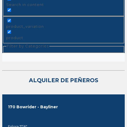
Search in content
product_variation
product
Filter by Categories
ALQUILER DE PEÑEROS
170 Bowrider - Bayliner
Eslora 17’6″