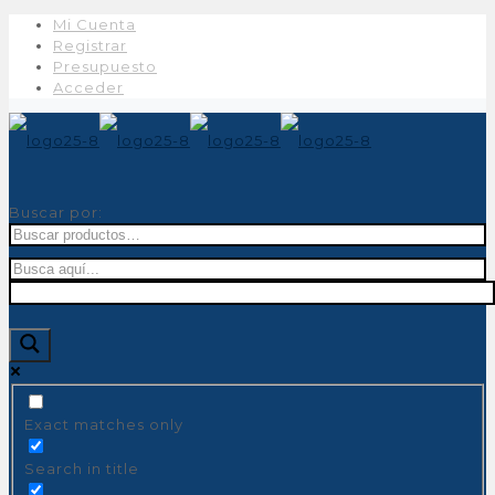
Mi Cuenta
Registrar
Presupuesto
Acceder
Buscar por:
Exact matches only
Search in title