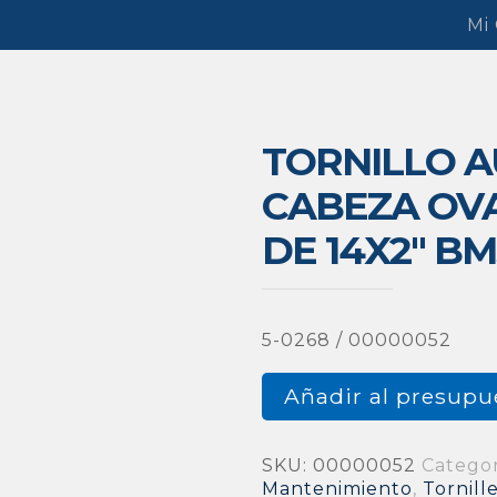
Mi
TORNILLO 
CABEZA OVA
DE 14X2″ BM
5-0268 / 00000052
Añadir al presupu
SKU:
00000052
Categor
Mantenimiento
,
Tornill