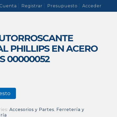
 Cuenta
Registrar
Presupuesto
Acceder
AUTORROSCANTE
L PHILLIPS EN ACERO
S 00000052
esto
ies:
Accesorios y Partes
,
Ferretería y
ería