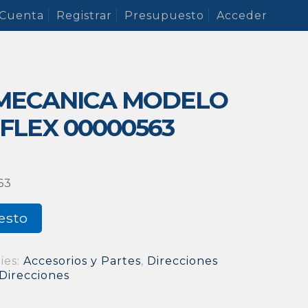
 Cuenta
Registrar
Presupuesto
Acceder
 MECANICA MODELO
UFLEX 00000563
63
esto
ies:
Accesorios y Partes
,
Direcciones
Direcciones